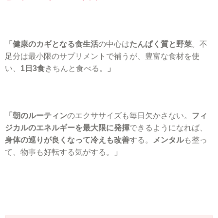
「健康のカギとなる食生活
の中心は
たんぱく質と野菜
。不
足分は最小限のサプリメントで補うが、豊富な食材を使
い、
1日3食
きちんと食べる。
」
「朝のルーティン
のエクササイズも毎日欠かさない。
フィ
ジカルのエネルギーを最大限に発揮
できるようになれば、
身体の巡りが良くなって冷えも改善
する。
メンタル
も整っ
て、物事も好転する気がする。
」