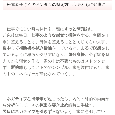
松雪泰子さんのメンタルの整え方 心身ともに健康に
「
仕事で忙しい時も休日も、
朝はずっと5時起き
。
起床後は毎日、
仕事のような感覚で掃除をする
。空間を丁
寧に整えることは、身体を整えることと同じくらい大事。
集中して掃除機や拭き掃除
をしていると、
まるで瞑想
をし
ているように思考がクリアになり、
気分爽快
。必ず家を整
えてから朝食を作る。家の中は不要なものはストックせ
ず、
断捨離
もしているので
シンプル
。家を片付けると、家
の中のエネルギーが浄化されていく。
」
「ネガティブな出来事
が起こったら、内的・外的の両面か
ら
分析
をして、その
原因を突き止め
瞬時に
手放す
。
翌日にネガティブを引きずらない
よう、常に意識してい