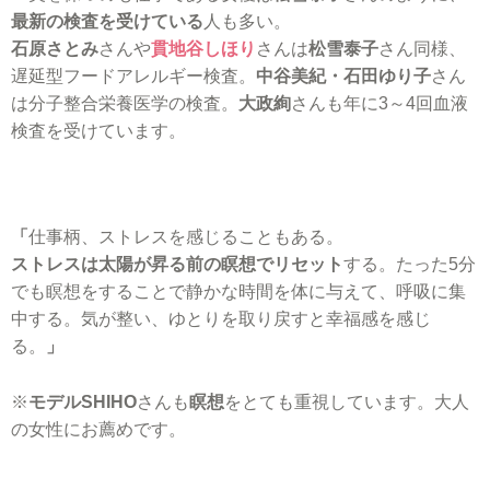
最新の検査を受けている
人も多い。
石原さとみ
さんや
貫地谷しほり
さんは
松雪泰子
さん同様、
遅延型フードアレルギー検査。
中谷美紀・石田ゆり子
さん
は分子整合栄養医学の検査。
大政絢
さんも年に3～4回血液
検査を受けています。
「
仕事柄、ストレスを感じることもある。
ストレスは太陽が昇る前の瞑想でリセット
する。たった5分
でも瞑想をすることで静かな時間を体に与えて、呼吸に集
中する。気が整い、ゆとりを取り戻すと幸福感を感じ
る。
」
※
モデルSHIHO
さんも
瞑想
をとても重視しています。大人
の女性にお薦めです。