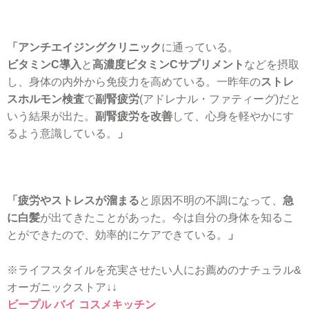
「アンチエイジングクリニック
に通っている。
ビタミンC導入
と
高濃度ビタミンCサプリメント
などを摂取
し、身体の内外から免疫力を高めている。一昨年の
ストレ
スホルモン検査
で
副腎疲労
(アドレナル・ファティーグ)だと
いう結果が出た。
副腎疲労を改善
して、心身を軽やかにす
るよう意識している。
」
「疲労やストレスが溜まる
と原因不明の不調になって、
急
に白髪
が出てきたことがあった。今は自分の身体を知るこ
とができたので、効率的にケアできている。
」
※ライフスタイルを充実させたい人にお薦めのナチュラル&
オーガニックストア↓↓
ビープル バイ コスメキッチン