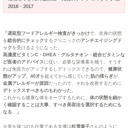
2018・2017
「遅延型フードアレルギー検査がきっかけ
で、全身の状態
を
総合的にチェック
するクリニックの
アンチエイジングド
ック
を受けるようになった。
高濃度ビタミンC・DHEA・グルタチオン・総合ビタミンな
ど医者のアドバイス
に従い、必要な栄養素を補う。そうす
れば免疫力がアップするしデトックスできるので、
健康状
態がアップ
。
40才
を超えてから感じていた
肌の揺らぎ
が、
金属アレルギーが原因
だったので、それを改善するために
デトックスすべきものもわかった
。
これからも健康な体をキープするために、
体の状態を細か
く確認することは大事
。
すべき美容法を選択するためにも
なる
。
」
※美を保つのも仕事である女優は
松雪泰子
さんのように、