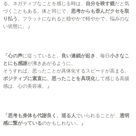
る。ネガティブなことを感じる時は、
自分を映す鏡
だと気
づくこともある。体と同じで、
思考からも歪んだクセを取
り払う
。フラットになれると穏やかで軽やかで、悩みのな
い状態に。
」
「心の声
に従っていると、
良い連鎖が起き
、毎日
小さなこ
とにも感謝
が沸きあがるように。
そうすれば、思ったことが具体化するスピードが高まる。
ポジティブに素直に、思ったことを具現化
して感じる高揚
感は、心の美容液。
」
「思考も身体も代謝良く、巡る人
でいられることが、
透明
感に繋がっている
のかもしれない。
」