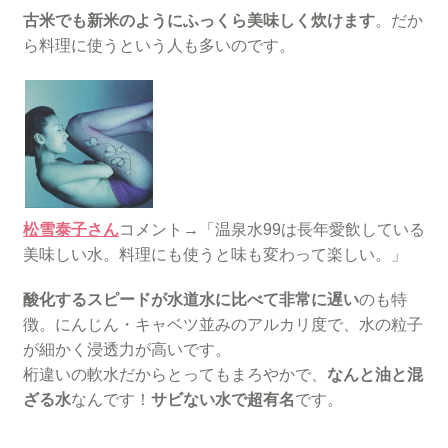
古米でも新米のようにふっくら美味しく炊けます
。だか
ら料理に使うという人も多いのです。
松雪泰子さん
コメント→「温泉水99は長年愛飲している
美味しい水。料理にも使うと味も変わって楽しい。」
酸化するスピードが水道水に比べて非常に遅い
のも特
徴。にんじん・キャベツ並みのアルカリ度で、水の粒子
が細かく浸透力が高いです。
桁違いの軟水だからとってもまろやかで、
なんと油と混
ざる水
なんです！
サビない水で超有名
です。