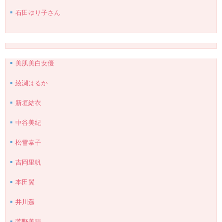
石田ゆり子さん
美肌美白女優
綾瀬はるか
新垣結衣
中谷美紀
松雪泰子
吉岡里帆
本田翼
井川遥
菅野美穂