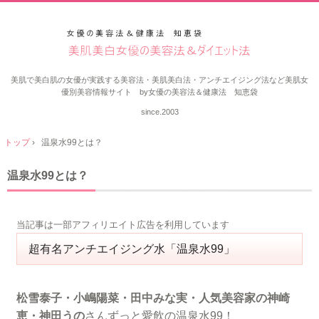
美肌で美白肌の女優が実践する美容法・美肌美白法・アンチエイジング法など美肌女
優別美容情報サイト by女優の美容法＆健康法 知恵袋
since.2003
トップ
›
温泉水99とは？
温泉水99とは？
当記事は一部アフィリエイト広告を利用しています
超有名アンチエイジング水「温泉水99」
松雪泰子・小嶋陽菜・田中みな実・人気美容家の神崎
恵・神田うの
さんずっと愛飲の温泉水99！