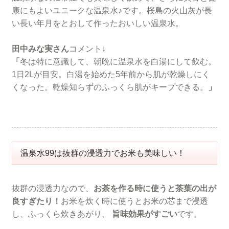
康にもよいユニークな温泉水♪です。桜島の火山灰が長
い長い年月をとおして作ったおいしい温泉水。
田中みな実さん
コメント↓
「
冬は特に意識して、朝晩に温泉水を白湯にして飲む。
1日2Lが目安。白湯を始めた5年前から肌が乾燥しにく
くなった。乾燥知らずのふっくら肌がキープできる。
」
温泉水99は抜群の浸透力でお米も美味しい！
抜群の浸透力なので、
お茶を作る時に使うと茶葉の出が
良すぎたり！
お米を炊く時に使うとお米の芯まで浸透
し、ふっくら炊きあがり、
旨味効果がすごい
です。