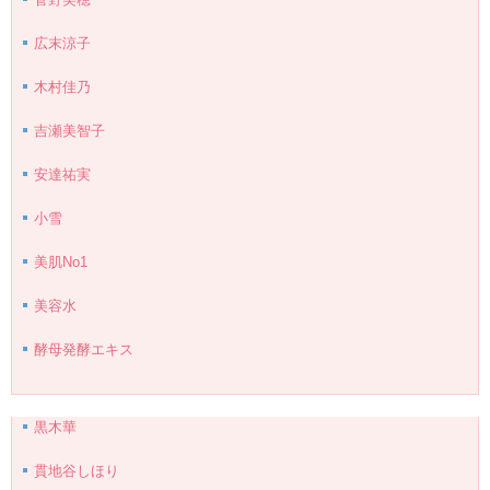
広末涼子
木村佳乃
吉瀬美智子
安達祐実
小雪
美肌No1
美容水
酵母発酵エキス
黒木華
貫地谷しほり