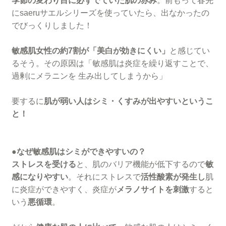
季節の変わり目に必ずでていた肌の赤み
。前もって春先
にsaeruサエルシリーズを使っていたら、出なかったの
でびっくりしました！
敏感肌女性の約7割が「美白が効きにくい」
と感じてい
るそう。その原因は「敏感肌は炎症を繰り返すことで、
過剰にメラニンを 生み出してしまうから」
要するに
肌が弱い人はシミ・くすみが出やすいというこ
と！
●
なぜ敏感肌はシミができやすいの？
ストレスを受ける
と、肌のバリア機能が低下するので
敏
感になりやすい
。それにストレスで
活性酸素が発生し
肌
に炎症ができやすく、炎症が
メラノサイトを刺激
すると
いう
悪循環
。