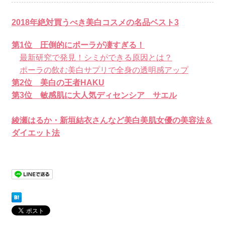
2018年絶対買うべき美白コスメの名品ベスト3
第1位 圧倒的にポーラが凄すぎる！
最新研究で発見！シミができる原因とは？
ポーラの飲む美白サプリで全身の透明感アップ
第2位 美白の王者HAKU
第3位 敏感肌に大人気ディセンシア サエル
綾瀬はるか・新垣結衣さんなど美白美肌女優の美容法＆
ダイエット法