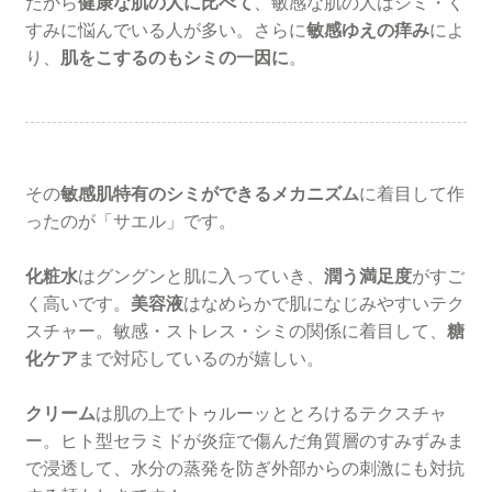
だから
健康な肌の人に比べて
、敏感な肌の人はシミ・く
すみに悩んでいる人が多い。さらに
敏感ゆえの痒み
によ
り、
肌をこするのもシミの一因に
。
その
敏感肌特有のシミができるメカニズム
に着目して作
ったのが「サエル」です。
化粧水
はグングンと肌に入っていき、
潤う満足度
がすご
く高いです。
美容液
はなめらかで肌になじみやすいテク
スチャー。敏感・ストレス・シミの関係に着目して、
糖
化ケア
まで対応しているのが嬉しい。
クリーム
は肌の上でトゥルーッととろけるテクスチャ
ー。ヒト型セラミドが炎症で傷んだ角質層のすみずみま
で浸透して、水分の蒸発を防ぎ外部からの刺激にも対抗