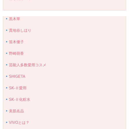
黒木華
貫地谷しほり
笛木優子
野崎萌香
芸能人多数愛用コスメ
SHIGETA
SK-Ⅱ愛用
SK-Ⅱ化粧水
美肌名品
VIVOとは？