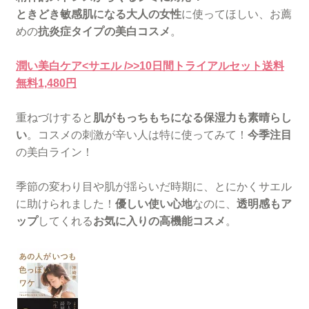
ときどき敏感肌になる大人の女性
に使ってほしい、お薦
めの
抗炎症タイプの美白コスメ
。
潤い美白ケア<サエル />>10日間トライアルセット送料
無料1,480円
重ねづけすると
肌がもっちもちになる保湿力も素晴らし
い
。コスメの刺激が辛い人は特に使ってみて！
今季注目
の美白ライン！
季節の変わり目や肌が揺らいだ時期に、とにかくサエル
に助けられました！
優しい使い心地
なのに、
透明感もア
ップ
してくれる
お気に入りの高機能コスメ
。