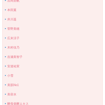
吉岡里帆
本田翼
井川遥
菅野美穂
広末涼子
木村佳乃
吉瀬美智子
安達祐実
小雪
美肌No1
美容水
酵母発酵エキス