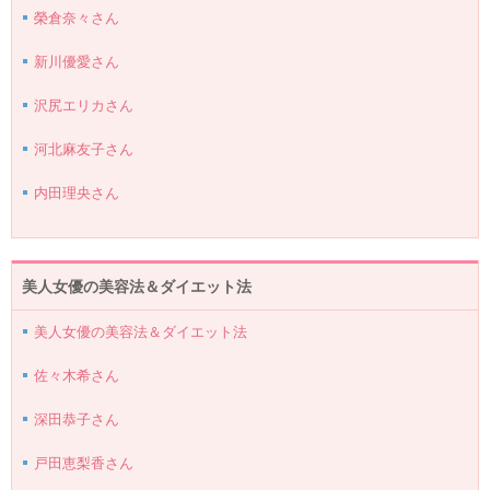
榮倉奈々さん
新川優愛さん
沢尻エリカさん
河北麻友子さん
内田理央さん
美人女優の美容法＆ダイエット法
美人女優の美容法＆ダイエット法
佐々木希さん
深田恭子さん
戸田恵梨香さん