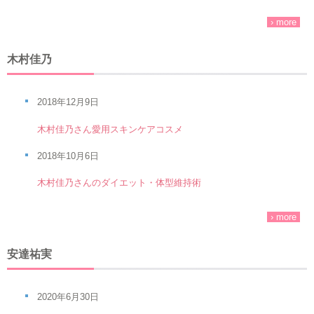
› more
木村佳乃
2018年12月9日
木村佳乃さん愛用スキンケアコスメ
2018年10月6日
木村佳乃さんのダイエット・体型維持術
› more
安達祐実
2020年6月30日