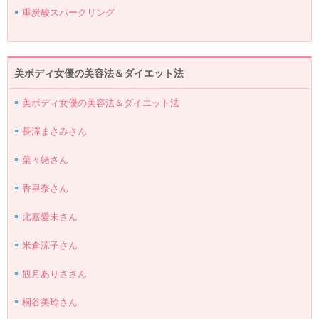
重炭酸スパークリング
美ボディ女優の美容法＆ダイエット法
美ボディ女優の美容法＆ダイエット法
長澤まさみさん
菜々緒さん
香里奈さん
比嘉愛未さん
米倉涼子さん
観月ありささん
桐谷美玲さん