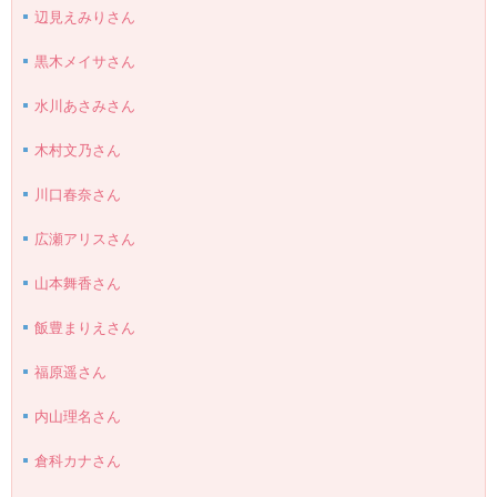
辺見えみりさん
黒木メイサさん
水川あさみさん
木村文乃さん
川口春奈さん
広瀬アリスさん
山本舞香さん
飯豊まりえさん
福原遥さん
内山理名さん
倉科カナさん