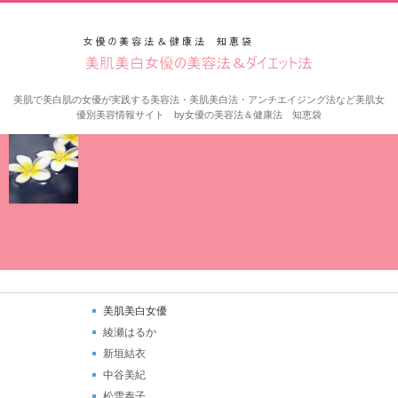
美肌で美白肌の女優が実践する美容法・美肌美白法・アンチエイジング法など美肌女
優別美容情報サイト by女優の美容法＆健康法 知恵袋
since.2003
美肌美白女優
綾瀬はるか
新垣結衣
中谷美紀
松雪泰子