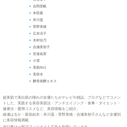
吉岡里帆
本田翼
井川遥
菅野美穂
広末涼子
木村佳乃
吉瀬美智子
安達祐実
小雪
美肌No1
美容水
酵母発酵エキス
超美肌で美白肌の憧れの女優たちがテレビや雑誌、ブログなどでコメン
トした、実践する美容美肌法・アンチエイジング・食事・ダイエット・
健康法・愛用コスメなど、美容情報をご紹介。
綾瀬はるか・新垣結衣・井川遥・菅野美穂・吉瀬美智子さんなど女優別
に美容情報満載
当記事は一部アフィリエイト広告を利用しています