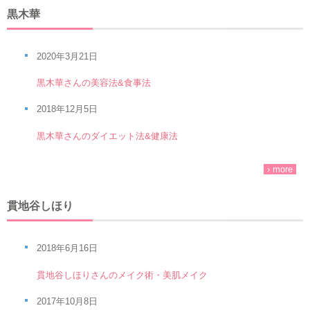
黒木華
2020年3月21日
黒木華さんの美容法&食事法
2018年12月5日
黒木華さんのダイエット法&健康法
› more
貫地谷しほり
2018年6月16日
貫地谷しほりさんのメイク術・美肌メイク
2017年10月8日