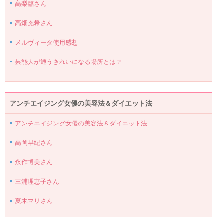
高梨臨さん
高畑充希さん
メルヴィータ使用感想
芸能人が通うきれいになる場所とは？
アンチエイジング女優の美容法＆ダイエット法
アンチエイジング女優の美容法＆ダイエット法
高岡早紀さん
永作博美さん
三浦理恵子さん
夏木マリさん