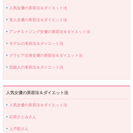
人気女優の美容法＆ダイエット法
美人女優の美容法＆ダイエット法
アンチエイジング女優の美容法＆ダイエット法
モデルの美容法＆ダイエット法
グラビア出身女優の美容法＆ダイエット法
芸能人の美容法＆ダイエット法
人気女優の美容法＆ダイエット法
人気女優の美容法＆ダイエット法
石原さとみさん
上戸彩さん